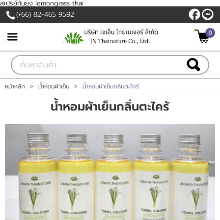
สเปรย์กันยุง lemongrass thai
(+66) 82-465 9592
0
เข้าสู่ระบบ
สมัครสมาชิก
สินค้าที่สนใจ
( 0 )
หน้าหลัก
>
น้ำหอมผ้าเย็น
>
น้ำหอมผ้าเย็นกลิ่นตะไคร้
หน้าหลัก
น้ำหอมผ้าเย็นกลิ่นตะไคร้
สินค้าและบริการ
วิสัยทัศน์
แจ้งชำระเงิน
ขั้นตอนการผลิตทำแบรนด์